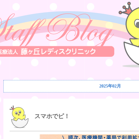
2025年02月
スマホでピ！